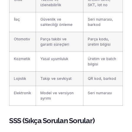
izlenebilirlik
SKT, lot no
İlaç
Güvenlik ve
Seri numarası,
sahteciliği önleme
barkod
Otomotiv
Parça takibi ve
Parça kodu,
garanti süreçleri
üretim bilgisi
Kozmetik
Yasal uyumluluk
Üretim ve batch
bilgisi
Lojistik
Takip ve sevkiyat
QR kod, barkod
Elektronik
Model ve versiyon
Seri numarası
ayrımı
SSS (Sıkça Sorulan Sorular)