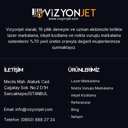
Vizyonjet olarak; 19 yıllık deneyim ve uzman ekibimizle birlikte
lazer markalama, inkjet kodlama ve nokta vuruşlu markalama
sistemlerini %70 yerli üretim oranıyla değerli müşterilerimize
sunmaktayız.
İLETİŞİM
ÜRÜNLERİMİZ
Lazer Markalama
Meclis Mah. Atatürk Cad.
Çağatay Sok. No:2 D:1H
Nokta Vuruşlu Markalama
Sancaktepe/İSTANBUL
Inkjet Kodlama
Referanslar
Email:
info@vizyonjet.com
Blog
İletişim
Telefon:
(0850) 888 27 24