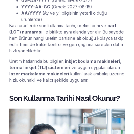
GG-AA-YYYY
(Örnek: 15-08-2027)
YYYY-AA-GG
(Örnek: 2027-08-15)
AA/YYYY
(Ay ve yıl bilgisinin yeterli olduğu
ürünlerde)
Bazı ürünlerde son kullanma tarihi, üretim tarihi ve
parti
(LOT) numarası
ile birlikte aynı alanda yer alır. Bu sayede
hem ürünün hangi üretim partisine ait olduğu kolayca takip
edilir hem de kalite kontrol ve geri çağırma süreçleri daha
hızlı yönetilebilir.
Üretim hatlarında bu bilgiler;
inkjet kodlama makineleri
,
termal inkjet (TIJ) sistemleri
ve uygun uygulamalarda
lazer markalama makineleri
kullanılarak
ambalaj
üzerine
hızlı, okunaklı ve kalıcı şekilde uygulanır.
Son Kullanma Tarihi Nasıl Okunur?