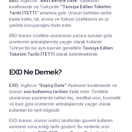
BBD
, İngilizce
“Best Before Date”
ifadesinin
kısaltmasıdır ve Türkçede
“Tavsiye Edilen Tüketim
Tarihi (TETT)”
anlamına gelir. Ürünün belirtilen tarihe
kadar kalite, tat, aroma ve fiziksel özelliklerini en iyi
şekilde koruyacağını ifade eder.
BBD ibaresi özellikle uluslararası pazara sunulan gıda
ürünlerinin ambalajlarında yaygın olarak kullanılır.
Türkiye’de ise aynı kavram genellikle
Tavsiye Edilen
Tüketim Tarihi (TETT)
olarak belirtilmektedir.
EXD Ne Demek?
EXD
, İngilizce
“Expiry Date”
ifadesinin kısaltmasıdır ve
ürünün
son kullanma tarihini
ifade eder. Özellikle
uluslararası pazarlarda satılan ilaç, medikal ürün, kozmetik
ve bazı gıda ürünlerinin ambalajlarında yaygın olarak
kullanılan bir tarih bilgisidir.
EXD ibaresi, ürünün üretici tarafından güvenli kullanım
süresinin sona erdiği tarihi gösterir. Bu nedenle ürün