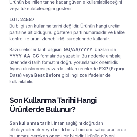
Ürünün belirtilen tarihe kadar güvenle kullanılabileceğini
veya tüketilebileceğini gösterir.
LOT: 24587
Bu bilgi son kullanma tarihi değildir. Ürünün hangi üretim
partisine ait olduğunu gösteren parti numarasıdır ve kalite
kontrol ile ürün izlenebilirliği süreçlerinde kullanılır.
Bazı üreticiler tarih bilgisini
GG/AA/YYYY
, bazıları ise
YYYY-AA-GG
formatında yazabilir. Bu nedenle ambalaj
üzerindeki tarih formatını doğru yorumlamak önemlidir.
Ayrıca uluslararası pazarda satılan ürünlerde
EXP (Expiry
Date)
veya
Best Before
gibi İngilizce ifadeler de
kullanılabilir.
Son Kullanma Tarihi Hangi
Ürünlerde Bulunur?
Son kullanma tarihi
, insan sağlığını doğrudan
etkileyebilecek veya belirli bir raf ömrüne sahip ürünlerde
bulunması gereken önemli bir bilgidir. Ürünün güvenli