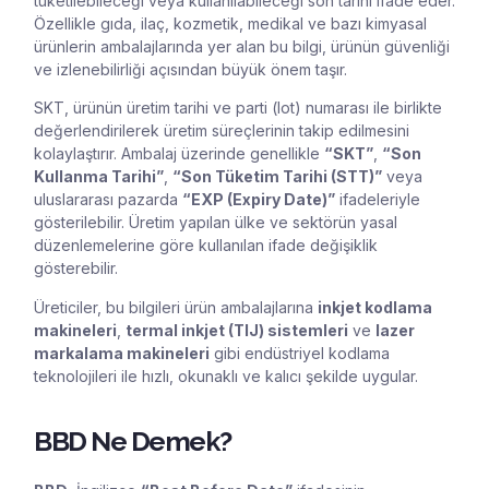
tüketilebileceği veya kullanılabileceği son tarihi ifade eder.
Özellikle gıda, ilaç, kozmetik, medikal ve bazı kimyasal
ürünlerin ambalajlarında yer alan bu bilgi, ürünün güvenliği
ve izlenebilirliği açısından büyük önem taşır.
SKT, ürünün üretim tarihi ve parti (lot) numarası ile birlikte
değerlendirilerek üretim süreçlerinin takip edilmesini
kolaylaştırır. Ambalaj üzerinde genellikle
“SKT”
,
“Son
Kullanma Tarihi”
,
“Son Tüketim Tarihi (STT)”
veya
uluslararası pazarda
“EXP (Expiry Date)”
ifadeleriyle
gösterilebilir. Üretim yapılan ülke ve sektörün yasal
düzenlemelerine göre kullanılan ifade değişiklik
gösterebilir.
Üreticiler, bu bilgileri ürün ambalajlarına
inkjet kodlama
makineleri
,
termal inkjet (TIJ) sistemleri
ve
lazer
markalama makineleri
gibi endüstriyel kodlama
teknolojileri ile hızlı, okunaklı ve kalıcı şekilde uygular.
BBD Ne Demek?