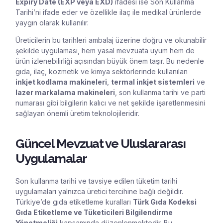
Expiry Date (EXP veya EXD)
ifadesi ise Son Kullanma
Tarihi’ni ifade eder ve özellikle ilaç ile medikal ürünlerde
yaygın olarak kullanılır.
Üreticilerin bu tarihleri ambalaj üzerine doğru ve okunabilir
şekilde uygulaması, hem yasal mevzuata uyum hem de
ürün izlenebilirliği açısından büyük önem taşır. Bu nedenle
gıda, ilaç, kozmetik ve kimya sektörlerinde kullanılan
inkjet kodlama makineleri
,
termal inkjet sistemleri
ve
lazer markalama makineleri
, son kullanma tarihi ve parti
numarası gibi bilgilerin kalıcı ve net şekilde işaretlenmesini
sağlayan önemli üretim teknolojileridir.
Güncel Mevzuat ve Uluslararası
Uygulamalar
Son kullanma tarihi ve tavsiye edilen tüketim tarihi
uygulamaları yalnızca üretici tercihine bağlı değildir.
Türkiye’de gıda etiketleme kuralları
Türk Gıda Kodeksi
Gıda Etiketleme ve Tüketicileri Bilgilendirme
Yönetmeliği
kapsamında düzenlenmektedir. Bu