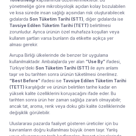
yönetmeliğe göre mikrobiyolojik açıdan kolay bozulabilen
ve kısa sürede insan sağlığı açısından risk oluşturabilecek
gıdalarda
Son Tüketim Tarihi (STT)
, diğer gıdalarda ise
Tavsiye Edilen Tüketim Tarihi (TETT)
belirtilmesi
zorunludur. Ayrıca ürünün özel muhafaza koşulları veya
kullanım şartları varsa bunların da etikette açıkça yer
alması gerekir.
Avrupa Birliği ülkelerinde de benzer bir uygulama
kullanılmaktadır. Ambalajlarda yer alan
“Use By”
ifadesi,
Türkiye’deki
Son Tüketim Tarihi (STT)
ile aynı anlamı
taşır ve bu tarihten sonra ürünün tüketilmesi önerilmez.
“Best Before”
ifadesi ise
Tavsiye Edilen Tüketim Tarihi
(TETT)
karşılığıdır ve ürünün belirtilen tarihe kadar en
yüksek kalite özelliklerini koruyacağını ifade eder. Bu
tarihten sonra ürün her zaman sağlığa zararlı olmayabilir;
ancak tat, aroma, renk veya doku gibi kalite özelliklerinde
değişiklik görülebilir.
Uluslararası pazarda faaliyet gösteren üreticiler için bu
kavramların doğru kullanılması büyük önem taşır. Yanlış