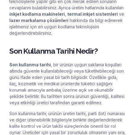
teknolojilerle yapılır gibi en çok merak edilen soruların
cevaplarını bulabilirsiniz. Ayrıca
üretim hatlarında
kullanılan
inkjet kodlama makineleri
,
termal inkjet sistemleri
ve
lazer markalama çözümleri
hakkında da bilgi edinerek
işletmeniz için en uygun kodlama teknolojisini
değerlendirebilirsiniz.
Son Kullanma Tarihi Nedir?
Son kullanma tarihi
, bir ürünün uygun saklama koşulları
altında güvenle kullanılabileceği veya tüketilebileceği son
günü ifade eden yasal bir tarih bilgisidir. Özellikle gıda,
ilaç, kozmetik ve medikal ürünlerde tüketici sağlığını
korumak amacıyla ambalaj üzerine açık ve okunabilir
şekilde belirtilir. Bu tarihten sonra ürünün güvenliği, kalitesi
veya etkinliği üretici tarafından garanti edilmez.
Son kullanma tarihi; ürünün üretim tarihi,
parti (lot) numarası
ve diğer izlenebilirlik bilgileriyle birlikte değerlendirilerek
kalite kontrol ve ürün takibi süreçlerinde önemli bir rol
oynar. Üreticiler için yasal bir zorunluluk olmasının yanı sıra,