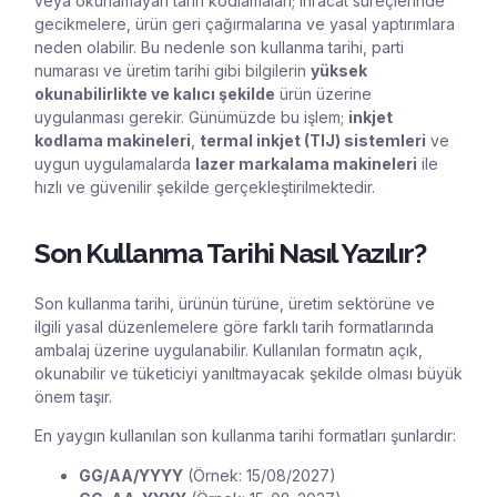
veya okunamayan tarih kodlamaları; ihracat süreçlerinde
gecikmelere, ürün geri çağırmalarına ve yasal yaptırımlara
neden olabilir. Bu nedenle son kullanma tarihi, parti
numarası ve üretim tarihi gibi bilgilerin
yüksek
okunabilirlikte ve kalıcı şekilde
ürün üzerine
uygulanması gerekir. Günümüzde bu işlem;
inkjet
kodlama makineleri
,
termal inkjet (TIJ) sistemleri
ve
uygun uygulamalarda
lazer markalama makineleri
ile
hızlı ve güvenilir şekilde gerçekleştirilmektedir.
Son Kullanma Tarihi Nasıl Yazılır?
Son kullanma tarihi, ürünün türüne, üretim sektörüne ve
ilgili yasal düzenlemelere göre farklı tarih formatlarında
ambalaj üzerine uygulanabilir. Kullanılan formatın açık,
okunabilir ve tüketiciyi yanıltmayacak şekilde olması büyük
önem taşır.
En yaygın kullanılan son kullanma tarihi formatları şunlardır:
GG/AA/YYYY
(Örnek: 15/08/2027)