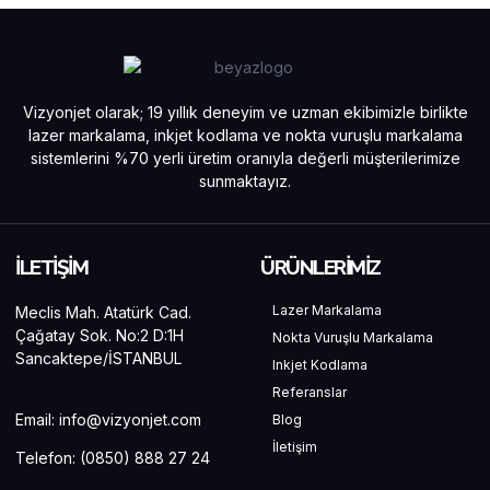
Vizyonjet olarak; 19 yıllık deneyim ve uzman ekibimizle birlikte
lazer markalama, inkjet kodlama ve nokta vuruşlu markalama
sistemlerini %70 yerli üretim oranıyla değerli müşterilerimize
sunmaktayız.
İLETİŞİM
ÜRÜNLERİMİZ
Lazer Markalama
Meclis Mah. Atatürk Cad.
Çağatay Sok. No:2 D:1H
Nokta Vuruşlu Markalama
Sancaktepe/İSTANBUL
Inkjet Kodlama
Referanslar
Email:
info@vizyonjet.com
Blog
İletişim
Telefon:
(0850) 888 27 24