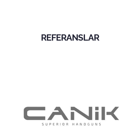
İletişim | Vizyonjet
REFERANSLAR