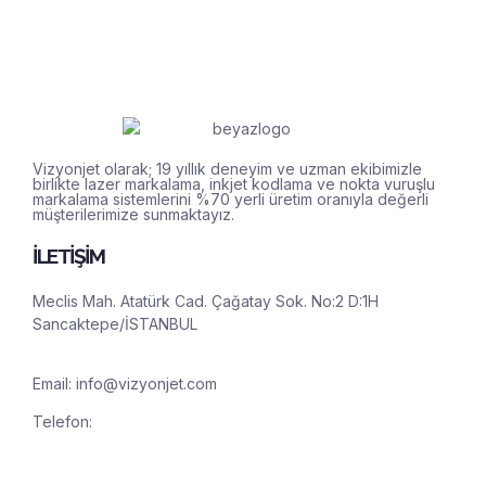
Vizyonjet olarak; 19 yıllık deneyim ve uzman ekibimizle
birlikte lazer markalama, inkjet kodlama ve nokta vuruşlu
markalama sistemlerini %70 yerli üretim oranıyla değerli
müşterilerimize sunmaktayız.
İLETİŞİM
Meclis Mah. Atatürk Cad. Çağatay Sok. No:2 D:1H
Sancaktepe/İSTANBUL
Email:
info@vizyonjet.com
Telefon:
(0850) 888 27 24
Whatsapp: (0546) 885 27 24