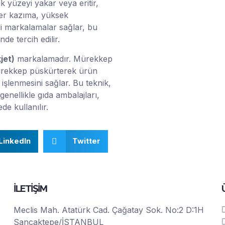
k yüzeyi yakar veya eritir,
azer kazıma, yüksek
li markalamalar sağlar, bu
de tercih edilir.
jet)
markalamadır. Mürekkep
mürekkep püskürterek ürün
n işlenmesini sağlar. Bu teknik,
genellikle gıda ambalajları,
de kullanılır.
LinkedIn
Twitter
İLETİŞİM
Meclis Mah. Atatürk Cad. Çağatay Sok. No:2 D:1H
Sancaktepe/İSTANBUL