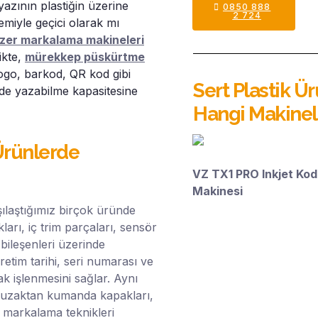
yazının plastiğin üzerine
0850 888
2 724
miyle geçici olarak mı
azer markalama makineleri
ikte,
mürekkep püskürtme
ogo, barkod, QR kod gibi
Sert Plastik Ü
inde yazabilme kapasitesine
Hangi Makinele
Ürünlerde
VZ TX1 PRO Inkjet Ko
Makinesi
ılaştığımız birçok üründe
ları, iç trim parçaları, sensör
 bileşenleri üzerinde
etim tarihi, seri numarası ve
arak işlenmesini sağlar. Aynı
ı, uzaktan kumanda kapakları,
k markalama teknikleri