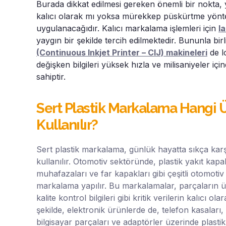
Burada dikkat edilmesi gereken önemli bir nokta, 
kalıcı olarak mı yoksa mürekkep püskürtme yönte
uygulanacağıdır. Kalıcı markalama işlemleri için
l
yaygın bir şekilde tercih edilmektedir. Bununla birl
(Continuous Inkjet Printer – CIJ) makineleri
de l
değişken bilgileri yüksek hızla ve milisaniyeler iç
sahiptir.
Sert Plastik Markalama Hangi 
Kullanılır?
Sert plastik markalama, günlük hayatta sıkça karş
kullanılır. Otomotiv sektöründe, plastik yakıt kapak
muhafazaları ve far kapakları gibi çeşitli otomotiv
markalama yapılır. Bu markalamalar, parçaların ür
kalite kontrol bilgileri gibi kritik verilerin kalıcı ol
şekilde, elektronik ürünlerde de, telefon kasalar
bilgisayar parçaları ve adaptörler üzerinde plasti