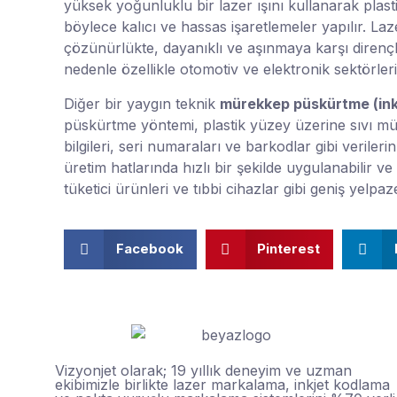
yüksek yoğunluklu bir lazer ışını kullanarak plasti
böylece kalıcı ve hassas işaretlemeler yapılır. L
çözünürlükte, dayanıklı ve aşınmaya karşı direnç
nedenle özellikle otomotiv ve elektronik sektörlerin
Diğer bir yaygın teknik
mürekkep püskürtme (ink
püskürtme yöntemi, plastik yüzey üzerine sıvı 
bilgileri, seri numaraları ve barkodlar gibi verileri
üretim hatlarında hızlı bir şekilde uygulanabilir ve 
tüketici ürünleri ve tıbbi cihazlar gibi geniş yelpaze
Facebook
Pinterest
Vizyonjet olarak; 19 yıllık deneyim ve uzman
ekibimizle birlikte lazer markalama, inkjet kodlama