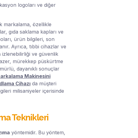
fikasyon logoları ve diğer
ik markalama, özellikle
klar, gıda saklama kapları ve
oları, ürün bilgileri, son
anır. Ayrıca, tıbbi cihazlar ve
izlenebilirliği ve güvenlik
e lazer, mürekkep püskürtme
ömürlü, dayanıklı sonuçlar
arkalama Makinesini
odlama Cihazı
da müşteri
ileri milisaniyeler içerisinde
ma Teknikleri
zıma
yöntemidir. Bu yöntem,