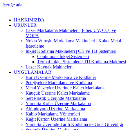
İçeriğe atla
HAKKIMIZDA
ÜRÜNLER
Lazer Markalama Makineleri | Fiber, UV, CO₂ ve
MOPA
Nokta Vuruşlu Markalama Makineleri | Kalıcı Metal
İşaretleme
İnkjet Kodlama Makineleri | CIJ ve TIJ Sistemleri
Continuous İnkjet Sistemleri
Termal İnkjet Sistemleri | TIJ Kodlama Makinesi
Lazer Kaynak Makineleri
UYGULAMALAR
Boru Üzerine Markalama ve Kodlama
Pet Şişelere Markalama ve Kodlama
Metal Yüzeyler Üzerinde Kalıcı Markalama
Kauçuk Üzerine Kalıcı Markalama
Sert Plastik Üzerinde Markalama
Yumurta Kolisi Üzerine Markalama
Alüminyum Üzerine Markalama
Kablo Markalama Yöntemleri
Kağıt Karton Üzerine Markalama
Yumurta Üzerinde Tarih Kodlama ile Gıda Güvenliği
Seramik Üzerine Markalama