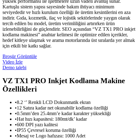
yüksek performansı ile işletmelere uzun vadeli avantaj sunar.
Kartuşlu sistem yapısı sayesinde bakım ihtiyacı minimum
seviyededir ve hızlı kurulum özelliği ile üretim kesintilerini en aza
indirir. Gıda, kozmetik, ilaç ve lojistik sektörlerinde yaygın olarak
tercih edilen bu model, üretim verimliliğini artırırken ürün
izlenebilirliğini de güçlendirir. SEO açısından “VZ TX1 PRO inkjet
kodlama makinesi” anahtar kelimesi ile optimize edilen içerikler,
hedef kitleye ulaşmak ve arama motorlarında üst sıralarda yer almak
için etkili bir katkı sağlar.
Broşür Görüntüle
Video İzle
Demo talebi
VZ TX1 PRO Inkjet Kodlama Makine
Özellikleri
•8.2 ‘’ Renkli LCD Dokunmatik ekran
•12 Satıra kadar net okunabilir kodlama özelliği
•0.5mm’den 25.4mm’e kadar karakter yüksekliği
•Hat hızı kapasitesi: 180mt/dk’ kadar
•600 DPI yazı kalitesi
•IP55 Çevresel koruma özelliği
•Mesaj ve Logo hafızası: 1000 Adet