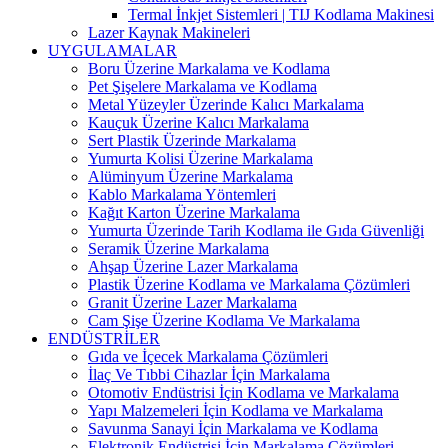
Termal İnkjet Sistemleri | TIJ Kodlama Makinesi
Lazer Kaynak Makineleri
UYGULAMALAR
Boru Üzerine Markalama ve Kodlama
Pet Şişelere Markalama ve Kodlama
Metal Yüzeyler Üzerinde Kalıcı Markalama
Kauçuk Üzerine Kalıcı Markalama
Sert Plastik Üzerinde Markalama
Yumurta Kolisi Üzerine Markalama
Alüminyum Üzerine Markalama
Kablo Markalama Yöntemleri
Kağıt Karton Üzerine Markalama
Yumurta Üzerinde Tarih Kodlama ile Gıda Güvenliği
Seramik Üzerine Markalama
Ahşap Üzerine Lazer Markalama
Plastik Üzerine Kodlama ve Markalama Çözümleri
Granit Üzerine Lazer Markalama
Cam Şişe Üzerine Kodlama Ve Markalama
ENDÜSTRİLER
Gıda ve İçecek Markalama Çözümleri
İlaç Ve Tıbbi Cihazlar İçin Markalama
Otomotiv Endüstrisi İçin Kodlama ve Markalama
Yapı Malzemeleri İçin Kodlama ve Markalama
Savunma Sanayi İçin Markalama ve Kodlama
Elektronik Endüstrisi İçin Markalama Çözümleri