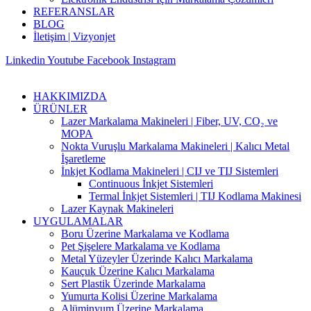
REFERANSLAR
BLOG
İletişim | Vizyonjet
Linkedin
Youtube
Facebook
Instagram
HAKKIMIZDA
ÜRÜNLER
Lazer Markalama Makineleri | Fiber, UV, CO₂ ve
MOPA
Nokta Vuruşlu Markalama Makineleri | Kalıcı Metal
İşaretleme
İnkjet Kodlama Makineleri | CIJ ve TIJ Sistemleri
Continuous İnkjet Sistemleri
Termal İnkjet Sistemleri | TIJ Kodlama Makinesi
Lazer Kaynak Makineleri
UYGULAMALAR
Boru Üzerine Markalama ve Kodlama
Pet Şişelere Markalama ve Kodlama
Metal Yüzeyler Üzerinde Kalıcı Markalama
Kauçuk Üzerine Kalıcı Markalama
Sert Plastik Üzerinde Markalama
Yumurta Kolisi Üzerine Markalama
Alüminyum Üzerine Markalama