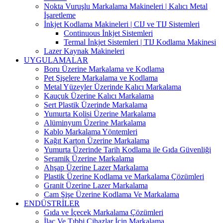
Nokta Vuruşlu Markalama Makineleri | Kalıcı Metal
İşaretleme
İnkjet Kodlama Makineleri | CIJ ve TIJ Sistemleri
Continuous İnkjet Sistemleri
Termal İnkjet Sistemleri | TIJ Kodlama Makinesi
Lazer Kaynak Makineleri
UYGULAMALAR
Boru Üzerine Markalama ve Kodlama
Pet Şişelere Markalama ve Kodlama
Metal Yüzeyler Üzerinde Kalıcı Markalama
Kauçuk Üzerine Kalıcı Markalama
Sert Plastik Üzerinde Markalama
Yumurta Kolisi Üzerine Markalama
Alüminyum Üzerine Markalama
Kablo Markalama Yöntemleri
Kağıt Karton Üzerine Markalama
Yumurta Üzerinde Tarih Kodlama ile Gıda Güvenliği
Seramik Üzerine Markalama
Ahşap Üzerine Lazer Markalama
Plastik Üzerine Kodlama ve Markalama Çözümleri
Granit Üzerine Lazer Markalama
Cam Şişe Üzerine Kodlama Ve Markalama
ENDÜSTRİLER
Gıda ve İçecek Markalama Çözümleri
İlaç Ve Tıbbi Cihazlar İçin Markalama