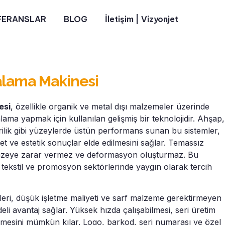
FERANSLAR
BLOG
İletişim | Vizyonjet
alama Makinesi
esi
, özellikle organik ve metal dışı malzemeler üzerinde
alama yapmak için kullanılan gelişmiş bir teknolojidir. Ahşap,
krilik gibi yüzeylerde üstün performans sunan bu sistemler,
et ve estetik sonuçlar elde edilmesini sağlar. Temassız
yüzeye zarar vermez ve deformasyon oluşturmaz. Bu
m, tekstil ve promosyon sektörlerinde yaygın olarak tercih
ri, düşük işletme maliyeti ve sarf malzeme gerektirmeyen
eli avantaj sağlar. Yüksek hızda çalışabilmesi, seri üretim
lmesini mümkün kılar. Logo, barkod, seri numarası ve özel