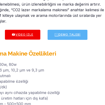
şlenebilmesi, ürün izlenebilirliğini ve marka değerini artırır.
ğinde, “CO2 lazer markalama makinesi” anahtar kelimesi ile
def kitleye ulaşmak ve arama motorlarında üst sıralarda yer
lar.
VIDEO İZLE
DEMO TALEBI
a Makine Özellikleri
 60w, 80w
,6 μm, 10,2 μm ve 9,3 μm
utmalı
pabilme özelliği
/dk)
yı aynı cihazda yapabilme özelliği
üretim hatları için dış kafa)
 mm - 500x500 mm