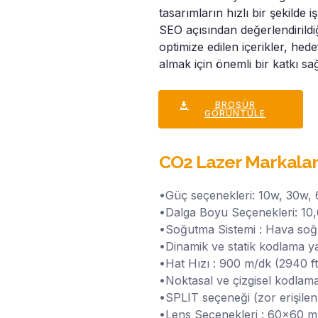
tasarımların hızlı bir şekilde i
SEO açısından değerlendirildi
optimize edilen içerikler, he
almak için önemli bir katkı sağ
BROŞÜR
GÖRÜNTÜLE
CO2 Lazer Markalam
•Güç seçenekleri: 10w, 30w,
•Dalga Boyu Seçenekleri: 10
•Soğutma Sistemi : Hava soğ
•Dinamik ve statik kodlama ya
•Hat Hızı : 900 m/dk (2940 ft
•Noktasal ve çizgisel kodlama
•SPLIT seçeneği (zor erişilen 
•Lens Seçenekleri : 60x60