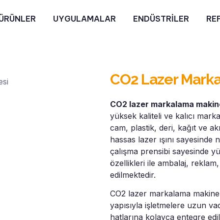
ÜRÜNLER
UYGULAMALAR
ENDÜSTRİLER
RE
CO2 Lazer Mark
CO2 lazer markalama makin
yüksek kaliteli ve kalıcı mark
cam, plastik, deri, kağıt ve a
hassas lazer ışını sayesinde n
çalışma prensibi sayesinde 
özellikleri ile ambalaj, rekla
edilmektedir.
CO2 lazer markalama makinele
yapısıyla işletmelere uzun vad
hatlarına kolayca entegre edi