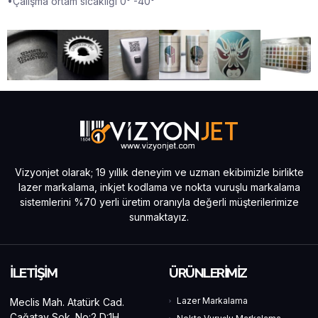
•Çalışma ortam sıcaklığı 0° -40°
Vizyonjet olarak; 19 yıllık deneyim ve uzman ekibimizle birlikte
lazer markalama, inkjet kodlama ve nokta vuruşlu markalama
sistemlerini %70 yerli üretim oranıyla değerli müşterilerimize
sunmaktayız.
İLETİŞİM
ÜRÜNLERİMİZ
Lazer Markalama
Meclis Mah. Atatürk Cad.
Çağatay Sok. No:2 D:1H