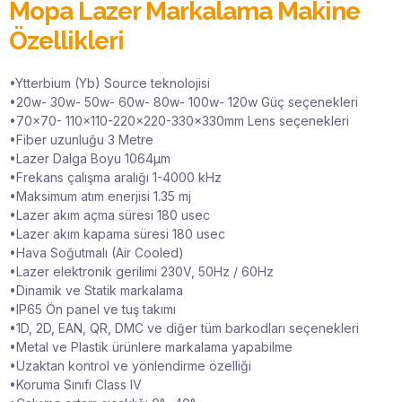
Mopa Lazer Markalama Makine
Özellikleri
•Ytterbium (Yb) Source teknolojisi
•20w- 30w- 50w- 60w- 80w- 100w- 120w Güç seçenekleri
•70×70- 110×110-220×220-330×330mm Lens seçenekleri
•Fiber uzunluğu 3 Metre
•Lazer Dalga Boyu 1064μm
•Frekans çalışma aralığı 1-4000 kHz
•Maksimum atım enerjisi 1.35 mj
•Lazer akım açma süresi 180 usec
•Lazer akım kapama süresi 180 usec
•Hava Soğutmalı (Air Cooled)
•Lazer elektronik gerilimi 230V, 50Hz / 60Hz
•Dinamik ve Statik markalama
•IP65 Ön panel ve tuş takımı
•1D, 2D, EAN, QR, DMC ve diğer tüm barkodları seçenekleri
•Metal ve Plastik ürünlere markalama yapabilme
•Uzaktan kontrol ve yönlendirme özelliği
•Koruma Sınıfı Class IV