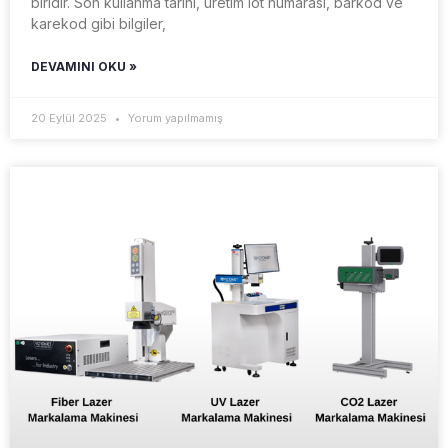
biridir. Son kullanma tarihi, üretim lot numarası, barkod ve
karekod gibi bilgiler,
DEVAMINI OKU »
20 Eylül 2025
Yorum yapılmamış