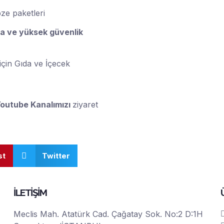
e paketleri
ma ve yüksek güvenlik
için
Gıda ve İçecek
outube Kanalımızı
ziyaret
st
Twitter
İLETİŞİM
Meclis Mah. Atatürk Cad. Çağatay Sok. No:2 D:1H