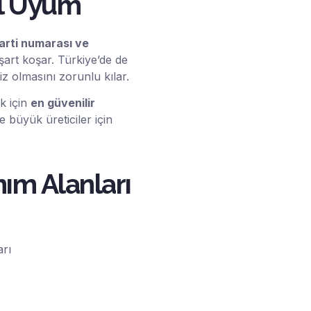
al Uyum
parti numarası ve
şart koşar. Türkiye’de de
iz olmasını zorunlu kılar.
k için
en güvenilir
büyük üreticiler için
ım Alanları
arı