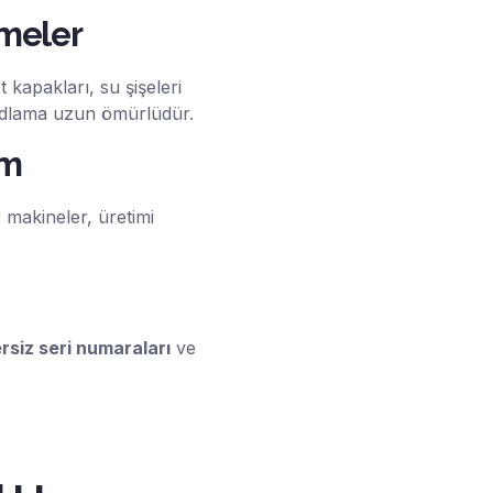
emeler
 kapakları, su şişeleri
odlama uzun ömürlüdür.
um
 makineler, üretimi
rsiz seri numaraları
ve