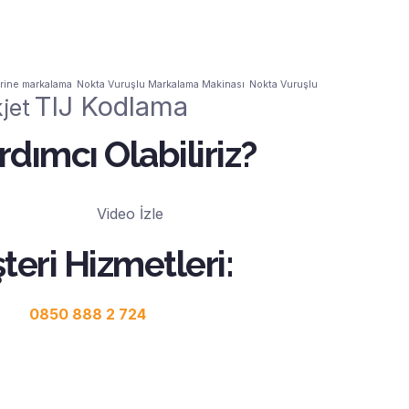
rine markalama
Nokta Vuruşlu Markalama Makinası
Nokta Vuruşlu
TIJ Kodlama
jet
rdımcı Olabiliriz?
Video İzle
teri Hizmetleri:
0850 888 2 724