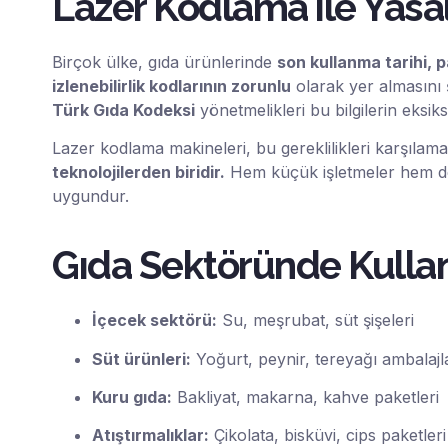
Lazer Kodlama ile Yas
Birçok ülke, gıda ürünlerinde
son kullanma tarihi, 
izlenebilirlik kodlarının zorunlu
olarak yer almasını 
Türk Gıda Kodeksi
yönetmelikleri bu bilgilerin eksiks
Lazer kodlama makineleri, bu gereklilikleri karşılama
teknolojilerden biridir.
Hem küçük işletmeler hem de 
uygundur.
Gıda Sektöründe Kullan
İçecek sektörü:
Su, meşrubat, süt şişeleri
Süt ürünleri:
Yoğurt, peynir, tereyağı ambalajl
Kuru gıda:
Bakliyat, makarna, kahve paketleri
Atıştırmalıklar:
Çikolata, bisküvi, cips paketleri