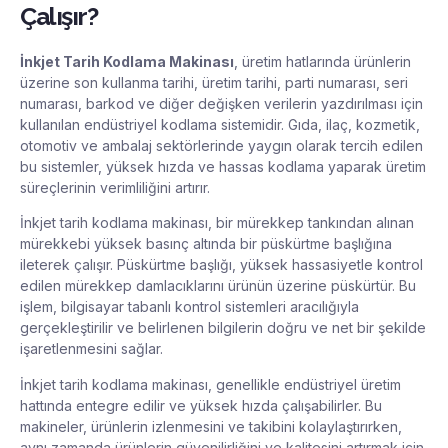
Çalışır?
İnkjet Tarih Kodlama Makinası
, üretim hatlarında ürünlerin
üzerine son kullanma tarihi, üretim tarihi, parti numarası, seri
numarası, barkod ve diğer değişken verilerin yazdırılması için
kullanılan endüstriyel kodlama sistemidir. Gıda, ilaç, kozmetik,
otomotiv ve ambalaj sektörlerinde yaygın olarak tercih edilen
bu sistemler, yüksek hızda ve hassas kodlama yaparak üretim
süreçlerinin verimliliğini artırır.
İnkjet tarih kodlama makinası, bir mürekkep tankından alınan
mürekkebi yüksek basınç altında bir püskürtme başlığına
ileterek çalışır. Püskürtme başlığı, yüksek hassasiyetle kontrol
edilen mürekkep damlacıklarını ürünün üzerine püskürtür. Bu
işlem, bilgisayar tabanlı kontrol sistemleri aracılığıyla
gerçekleştirilir ve belirlenen bilgilerin doğru ve net bir şekilde
işaretlenmesini sağlar.
İnkjet tarih kodlama makinası, genellikle endüstriyel üretim
hattında entegre edilir ve yüksek hızda çalışabilirler. Bu
makineler, ürünlerin izlenmesini ve takibini kolaylaştırırken,
aynı zamanda ürünlerin güvenilirliğini ve kalitesini artırmak için