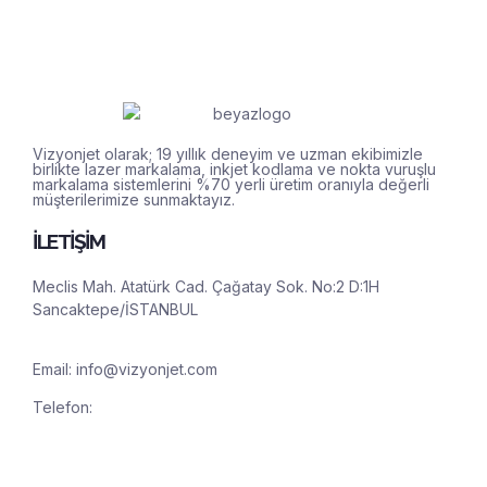
Vizyonjet olarak; 19 yıllık deneyim ve uzman ekibimizle
birlikte lazer markalama, inkjet kodlama ve nokta vuruşlu
markalama sistemlerini %70 yerli üretim oranıyla değerli
müşterilerimize sunmaktayız.
İLETİŞİM
Meclis Mah. Atatürk Cad. Çağatay Sok. No:2 D:1H
Sancaktepe/İSTANBUL
Email:
info@vizyonjet.com
Telefon:
(0850) 888 27 24
Whatsapp: (0546) 885 27 24