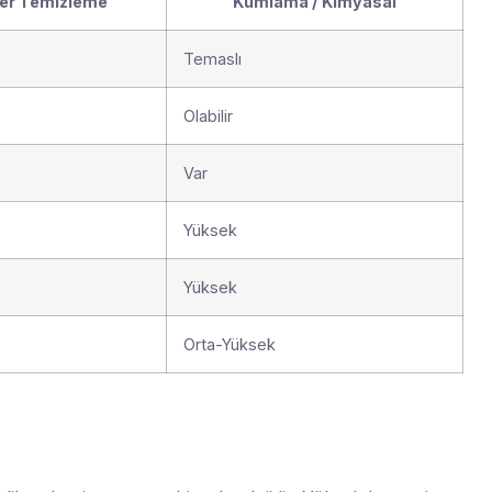
er Temizleme
Kumlama / Kimyasal
z
Temaslı
Olabilir
Var
Yüksek
Yüksek
Orta-Yüksek