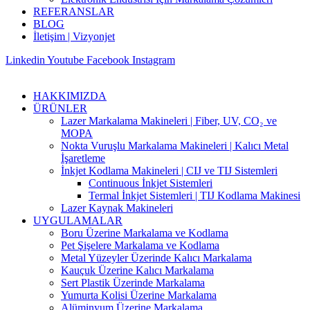
REFERANSLAR
BLOG
İletişim | Vizyonjet
Linkedin
Youtube
Facebook
Instagram
HAKKIMIZDA
ÜRÜNLER
Lazer Markalama Makineleri | Fiber, UV, CO₂ ve
MOPA
Nokta Vuruşlu Markalama Makineleri | Kalıcı Metal
İşaretleme
İnkjet Kodlama Makineleri | CIJ ve TIJ Sistemleri
Continuous İnkjet Sistemleri
Termal İnkjet Sistemleri | TIJ Kodlama Makinesi
Lazer Kaynak Makineleri
UYGULAMALAR
Boru Üzerine Markalama ve Kodlama
Pet Şişelere Markalama ve Kodlama
Metal Yüzeyler Üzerinde Kalıcı Markalama
Kauçuk Üzerine Kalıcı Markalama
Sert Plastik Üzerinde Markalama
Yumurta Kolisi Üzerine Markalama
Alüminyum Üzerine Markalama