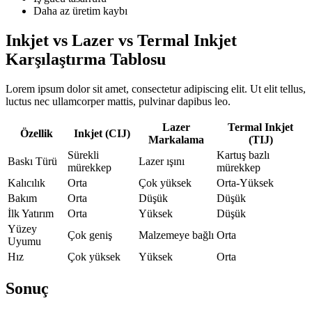
Daha az üretim kaybı
Inkjet vs Lazer vs Termal Inkjet
Karşılaştırma Tablosu
Lorem ipsum dolor sit amet, consectetur adipiscing elit. Ut elit tellus,
luctus nec ullamcorper mattis, pulvinar dapibus leo.
Lazer
Termal Inkjet
Özellik
Inkjet (CIJ)
Markalama
(TIJ)
Sürekli
Kartuş bazlı
Baskı Türü
Lazer ışını
mürekkep
mürekkep
Kalıcılık
Orta
Çok yüksek
Orta-Yüksek
Bakım
Orta
Düşük
Düşük
İlk Yatırım
Orta
Yüksek
Düşük
Yüzey
Çok geniş
Malzemeye bağlı
Orta
Uyumu
Hız
Çok yüksek
Yüksek
Orta
Sonuç