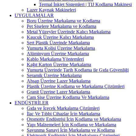
Termal İnkjet Sistemleri | TIJ Kodlama Makinesi
Lazer Kaynak Makineleri
UYGULAMALAR
Boru Üzerine Markalama ve Kodlama
Pet Şişelere Markalama ve Kodlama
Metal Yüzeyler Üzerinde Kalıcı Markalama
Kauçuk Üzerine Kalıcı Markalama
Sert Plastik Üzerinde Markalama
Yumurta Kolisi Üzerine Markalama
Alüminyum Üzerine Markalama
Kablo Markalama Yöntemleri
Kağıt Karton Üzerine Markalama
Yumurta Üzerinde Tarih Kodlama ile Gıda Güvenliği
Seramik Üzerine Markalama
Ahşap Üzerine Lazer Markalama
Plastik Üzerine Kodlama ve Markalama Çözümleri
Granit Üzerine Lazer Markalama
Cam Şişe Üzerine Kodlama Ve Markalama
ENDÜSTRİLER
Gıda ve İçecek Markalama Çözümleri
İlaç Ve Tıbbi Cihazlar İçin Markalama
Otomotiv Endüstrisi İçin Kodlama ve Markalama
Yapı Malzemeleri İçin Kodlama ve Markalama
Savunma Sanayi İçin Markalama ve Kodlama
Elektronik Endüstrisi İçin Markalama Çözümleri