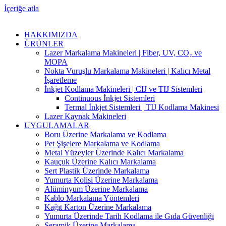
İçeriğe atla
HAKKIMIZDA
ÜRÜNLER
Lazer Markalama Makineleri | Fiber, UV, CO₂ ve
MOPA
Nokta Vuruşlu Markalama Makineleri | Kalıcı Metal
İşaretleme
İnkjet Kodlama Makineleri | CIJ ve TIJ Sistemleri
Continuous İnkjet Sistemleri
Termal İnkjet Sistemleri | TIJ Kodlama Makinesi
Lazer Kaynak Makineleri
UYGULAMALAR
Boru Üzerine Markalama ve Kodlama
Pet Şişelere Markalama ve Kodlama
Metal Yüzeyler Üzerinde Kalıcı Markalama
Kauçuk Üzerine Kalıcı Markalama
Sert Plastik Üzerinde Markalama
Yumurta Kolisi Üzerine Markalama
Alüminyum Üzerine Markalama
Kablo Markalama Yöntemleri
Kağıt Karton Üzerine Markalama
Yumurta Üzerinde Tarih Kodlama ile Gıda Güvenliği
Seramik Üzerine Markalama