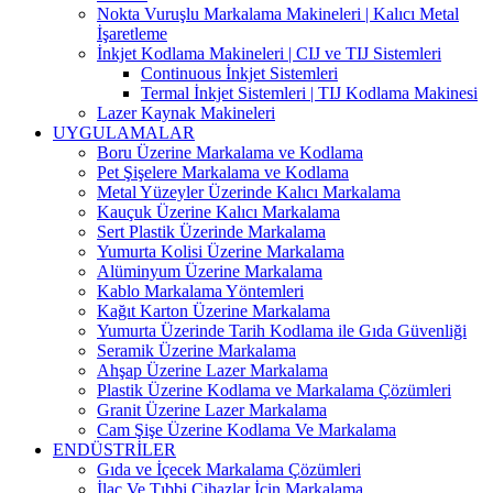
Nokta Vuruşlu Markalama Makineleri | Kalıcı Metal
İşaretleme
İnkjet Kodlama Makineleri | CIJ ve TIJ Sistemleri
Continuous İnkjet Sistemleri
Termal İnkjet Sistemleri | TIJ Kodlama Makinesi
Lazer Kaynak Makineleri
UYGULAMALAR
Boru Üzerine Markalama ve Kodlama
Pet Şişelere Markalama ve Kodlama
Metal Yüzeyler Üzerinde Kalıcı Markalama
Kauçuk Üzerine Kalıcı Markalama
Sert Plastik Üzerinde Markalama
Yumurta Kolisi Üzerine Markalama
Alüminyum Üzerine Markalama
Kablo Markalama Yöntemleri
Kağıt Karton Üzerine Markalama
Yumurta Üzerinde Tarih Kodlama ile Gıda Güvenliği
Seramik Üzerine Markalama
Ahşap Üzerine Lazer Markalama
Plastik Üzerine Kodlama ve Markalama Çözümleri
Granit Üzerine Lazer Markalama
Cam Şişe Üzerine Kodlama Ve Markalama
ENDÜSTRİLER
Gıda ve İçecek Markalama Çözümleri
İlaç Ve Tıbbi Cihazlar İçin Markalama