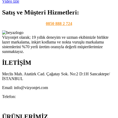
Video İzle
Satış ve Müşteri Hizmetleri:
0850 888 2 724
Vizyonjet olarak; 19 yıllık deneyim ve uzman ekibimizle birlikte
lazer markalama, inkjet kodlama ve nokta vuruşlu markalama
sistemlerini %70 yerli üretim oranıyla değerli müşterilerimize
sunmaktayız.
İLETİŞİM
Meclis Mah. Atatürk Cad. Çağatay Sok. No:2 D:1H Sancaktepe/
İSTANBUL
Email:
info@vizyonjet.com
Telefon:
(0850) 888 27 24
Whatsapp: (0546) 885 27 24
ÜRÜNLERİMİZ